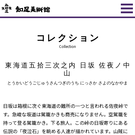
コレクション
Collection
東海道五拾三次之内 日坂 佐夜ノ中
山
とうかいどうごじゅうさんつぎのうち にっさか さよのなかやま
日坂は箱根に次ぐ東海道の難所の一つと言われる佐夜峠で
す。急峻な坂道は駕籠かきも商売になりません。空駕籠を
持って登る駕籠かき。下る旅人。この峠の日坂寄りにある
伝説の「夜泣石」を眺める人達が描かれています。山賊に