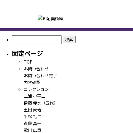
検
索:
固定ページ
TOP
お問い合わせ
お問い合わせ完了
内容確認
コレクション
三浦 小平二
伊藤 赤水（五代）
土田 麦僊
平松 礼二
斎藤 真一
歌川 広重