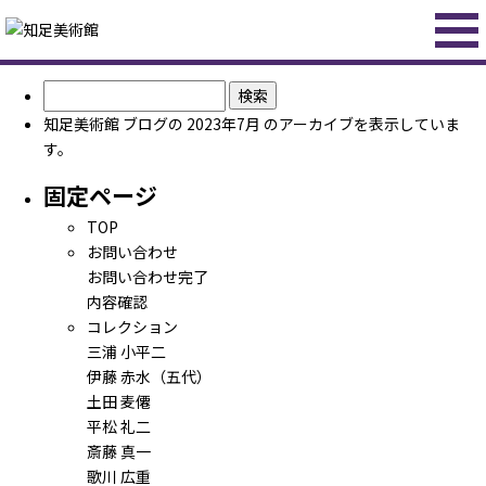
検
索:
知足美術館
ブログの 2023年7月 のアーカイブを表示していま
す。
固定ページ
TOP
お問い合わせ
お問い合わせ完了
内容確認
コレクション
三浦 小平二
伊藤 赤水（五代）
土田 麦僊
平松 礼二
斎藤 真一
歌川 広重